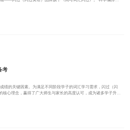
排弊端，以高考真题为依据，实现“乱中有序、重点突出”，让
序设计：将3000+考纲词汇精准划分为高频词、中频词、低频词、简
题考查频次降序排列，让学生优先攻克核心考点，把有限时间用在“能提
单词按日常生活、与人相关、自然科学、社会政经等7大场景细分，每
补充词，按字母A~Z顺序排列，兼顾特殊词汇的快速查阅。 高效方
不当。《高考词汇闪过》搭...
备考
试成绩的关键因素。为满足不同阶段学子的词汇学习需求，闪过（闪
”的核心理念，赢得了广大师生与家长的高度认可，成为诸多学子升学
，成就斐然闪过（闪过英语）品牌首创“多维划重点的词汇书”品类，
图谱，通过大数据分析，从单词、词义、短语三个维度实现精准划重
语研究组精心打造。该研究组是业内优秀的专业教研团队，团队硕博以
中高考英语考点导向与命题逻辑研究，为书籍品质提供了坚实支撑。
猫等线上平台图书畅销榜中长期位居英语词汇类目前列，品牌先后荣获
牌”、搜狐教育...