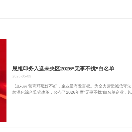
思维印务入选未央区2026“无事不扰”白名单
2026-05-09
知未央 营商环境好不好，企业最有发言权。为全力营造诚信守法
续深化综合监管改革，公布了2026年度“无事不扰”白名单企业，以
先推行综合监管“无事不扰”白名单机制，首批纳入52家信用良好、
行政检查、调研等事项频次，切实降低了企业经营制度性交易成本
公布了77家2026年度“无事不扰”白名单企业。这份“白名单”，
部门将最大限度减少现场检查频次，做到“无事不扰，有需必应”，
机制，是未央区持续优化营商环境的生动实践，过去一年，未央区市