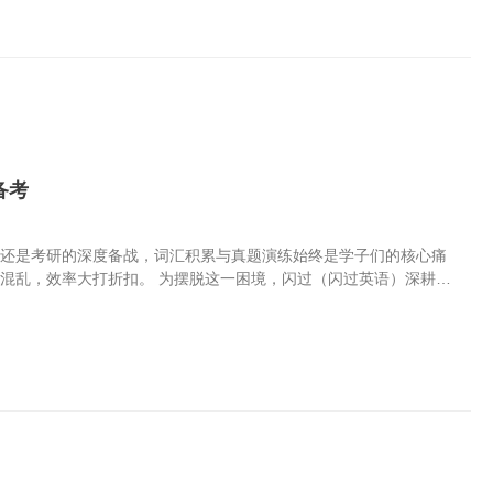
合各地实际和行业特色，组织开展内容健康向上、展现文化底蕴、形
辐射面和影响力，营造爱读书、读好书、善读书的浓厚氛围，扎实推
动安排 1.举办第五届全...
备考
，还是考研的深度备战，词汇积累与真题演练始终是学子们的核心痛
混乱，效率大打折扣。 为摆脱这一困境，闪过（闪过英语）深耕全
”为核心理念，覆盖K12、四级、六级、考研等关键学段，打造“词
师生与家长的一致信赖。 01实力领航，铸就全学段备考标杆⚡️⚡️作
全量背诵”的固有模式，首创“多维划重点词汇书”全新品类，重新定
大维度科学划重点，直击“背不完、记不住、用不上”的备考痛点，让
，是专业教研团队的匠心支撑。闪过全学段系列由一支高素养教研团
知名...