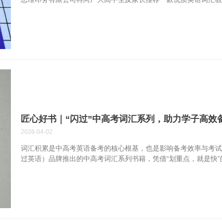
精准划重点，拒绝无效记忆 《高考词汇闪过》打破传统词汇书的编
3000+考纲词汇的记忆更具针对性，大幅提升备考效率。 考频乱
单词、补充词五大类，其中1704个重点词（高/中/低频）按真
分、易考到”的单词上，避免盲目全背。 场景化+有序化分类：简
类进一步拆解，贴合语境记忆，方便学生快速调用；无明显规律的
法：轻松掌握逻辑，告别死记硬背 多数学生记词低效，核心是方法
匠心好书｜“闪过”中高考词汇系列，助力学子高效
2026-04-02
词汇积累是中高考英语备考的核心根基，也是影响备考效率与考
过英语）品牌推出的中高考词汇系列书籍，凭借“划重点，就是快
路上不可或缺的优质词汇教辅。 闪过（闪过英语）品牌实力出圈
依托资源库与科技型自主研发系统，构建了AI加持的智能化知识
点，帮助学子提升记忆效率。 闪过中高考词汇系列由中/高考英
上学历占比40%以上，核心成员多毕业于国内知名高校，致力于
截至目前，闪过系列图书累计发印量已超931万册，在京东、天
央广网“2024年度词汇领导品牌”、新浪教育“2023年度影响力教育品