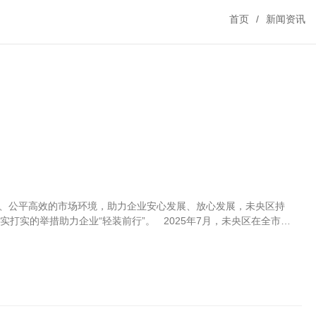
首页
新闻资讯
、公平高效的市场环境，助力企业安心发展、放心发展，未央区持
实打实的举措助力企业“轻装前行”。 2025年7月，未央区在全市率
安全风险较低的“五上”企业。通过实行“无事不扰”监管，有效减少了
，让诚信经营的企业感受到实实在在的便利与尊重。 近期，未央区
是未央区面向企业探索建立的“无感服务模式”，对列入名单的企业，执法
助力企业集中精力抓生产、谋发展、拓市场。 深化“无事不扰”白名单
场主...