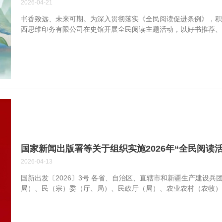
2026-04-21
书香致远、未来可期。为深入贯彻落实《全民阅读促进条例》，积极响应
西思维印务有限公司在史馆开展全民阅读主题活动，以好书推荐、
司总经理吴宁周上台致辞，围绕阅读对个人成长、企业发展的重要
晓平、生产副总董武强、设备总工郭杰分别结合自身工作与阅读
以及《海德堡印刷机保养操作手册》等书籍，从企业经营、行业
分享。 好书推荐结束后，活动进入静心阅读环节。现场为大家准
态沉浸阅读。 阅读不止于活动，更在于融入日常、化为常态。阅
平文化思想为指引，坚定文化自信，持续推动全民阅读走深走实，让
国家新闻出版署等关于组织实施2026年“全民阅读
2026-04-13
国新出发〔2026〕3号 各省、自治区、直辖市和新疆生产建设
局）、民（宗）委（厅、局）、民政厅（局）、农业农村（农牧
作协、科协、残联： 2026年是中国共产党成立105周年，是“
院关于同意设立“全民阅读活动周”的批复要求，定于4月20日至26
一、总体要求 坚持以习近平新时代中国特色社会主义思想为指导