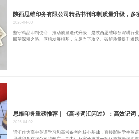
陕西思维印务有限公司精品书刊印制质量升级，多
2026-04-03
坚守精品印制使命，推动质量迭代升级，是陕西思维印务深耕行
回望深耕之路、厚植发展根基，立足当下攻坚、破解质量提升难
求、更实举措打磨每一本书刊，用实打实的品质坚守践行民营印
质量发展。 按照质量升级专项行动的具体要求，陕西思维印务精
量安全四大维度的全维度权威认证体系，以各项硬核认证为重要抓
标”向“精品卓越”跨越，凭借稳定的高品质输出，稳居西北书刊
外的广泛认可。 绿色认证铸底色 践行绿色发展初心作为西部地区
思维印务始终将绿色发展理念贯穿企业发展全过程，多年来持续通过
思维印务重磅推荐｜《高考词汇闪过》：高效记词
2026-04-02
词汇作为高中英语学习和高考备考的核心基础，直接影响学生英
思维印务有限公司特向广大高中生及家长推荐一款优质英语词汇教