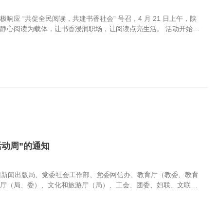
 “共促全民阅读，共建书香社会” 号召，4 月 21 日上午，陕
静心阅读为载体，让书香浸润职场，让阅读点亮生活。 活动开始公
意义进行了分享。 好书推荐环节，公司总经理吴宁周、经营副总何
感悟，向大家推荐了平日常读的《质造未来》、《翱翔》、《活着》
深耕、人生思考到实操技能，为大家带来了兼具深度与实用性的阅读
备了紫鹿医生的护眼放松好物，让大家舒缓眼部疲劳，以更轻松的状
读是人类获取知识、启智增慧、涵养品德的重要途径。我们要以习近
浓郁书香飘进千家万户...
活动周”的通知
兵团新闻出版局、党委社会工作部、党委网信办、教育厅（教委、教育
）厅（局、委）、文化和旅游厅（局）、工会、团委、妇联、文联、
十五五”开局之年。为深化全民阅读活动，推进书香社会建设，按照国务
日组织实施2026年“全民阅读活动周”。现就有关事项通知如下。
，深入贯彻党的二十大和二十届历次全会精神，认真落实四中全会部