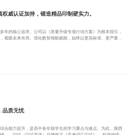
项权威认证加持，锻造精品印制硬实力。
业多年的核心追求。公司以《质量升级专项行动方案》为根本指引，
题，着眼未来布局、强化数智领航赋能，始终以更高标准、更严要
刷标杆企业的责任与担当，助力陕西文化强省建设与全国印刷行业高
准发力、系统推进，构建起覆盖绿色印刷、品质管控、数智融合、质
手，倒逼印制流程优化、品质提升，推动书刊印制质量从“合格达
印刷行业第一方阵，成为区域内书刊印制领域的标杆企业，获得行业内
2011年首批获得中国环境标志产品（绿色印刷）认证的企业，陕西
绿色印刷认证年度复审，确保...
，品质无忧
语综合能力提升，是高中各年级学生的学习重点与难点。为此，陕西
辅——闪过（闪过英语）品牌旗下《高考词汇闪过》。 科学编排：