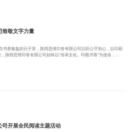
司致敬文字力量
，在书香氤氲的日子里，陕西思维印务有限公司以匠心守初心，以印刷
业，陕西思维印务有限公司始终以“传承文化、印载书香”为使命，专
制版印刷，从装订成册到成品出厂，我们严守质量标准，精雕每一道
。 读书，是思想的奔赴；印刷，是文明的传递。陕西思维印务有限
纸为媒、以墨为介，不只是完成印刷任务，更是守护文字的力量，让
未来，陕西思维印务有限公司将继续坚守印刷初心，深耕品质服务，
想远行，为文化传播与书香社会建设贡献印刷力量。 印刷精品图书
办公室)84310...
公司开展全民阅读主题活动