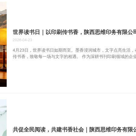
世界读书日｜以印刷传书香，陕西思维印务有限公
2026-04-23
4月23日，世界读书日如期而至。墨香浸润城市，文字点亮生活
传书香，致敬每一场与文字的相遇。 作为深耕书刊印刷领域的企
注教材教辅、精品图书、各类出版物的印制服务。从原稿设计到
工序，用先进设备与专业工艺，让文字清晰呈现，让书香更有质感
公司深知，每一本书都承载着知识的力量与文化的温度。我们以
知识落地生根，让书香浸润万家。 世界读书日，书香不止于此。
用匠心印制每一本好书，以专业助力全民阅读，让墨香长伴，让思
塑造一流品牌★公司名称：陕西思维印务有限公司 电话：84310017(
共促全民阅读，共建书香社会｜陕西思维印务有限