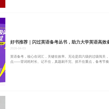
署，全面贯彻习近平文化思想，实施《全民阅读促进条例》，结
式丰富多样的全民阅读活动，引导群众广泛参与，扩大全民阅读
进书香社会建设。 二、活动主题 共促全民阅读，共建书香社会 三、活
好书推荐｜闪过英语备考丛书，助力大学英语高效
2026-04-03
英语备考，核心在词汇，关键在效率。无论是四六级的过级闯关
点——背词耗时长、记不住，真题刷不完、抓不住重点，备考节奏
学段英语备考领域，推出全学段备考系列教辅，以“划重点，就是快
汇+真题”双轨赋能体系，成为万千学子备考路上的“得力助手”，收获
为英语教辅领域的创新者，闪过（闪过英语）品牌打破传统词汇书“
义高效备考新路径。依托海量备考资源库，从单词、词义、短语三
学子摆脱无效记忆，大幅提升背词与备考效率。 优质产品的背后
队精心打磨，团队硕博以上学历占比超40%，核心成员均毕业于国内